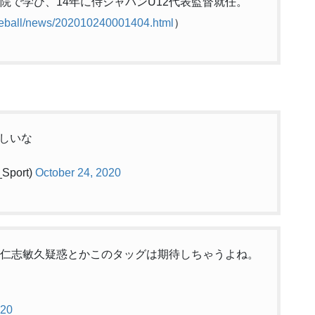
院で学び、14年に侍ジャパンU12代表監督就任。
seball/news/202010240001404.html
）
しいな
port)
October 24, 2020
が仁志敏久疑惑とかこのタッグは期待しちゃうよね。
020