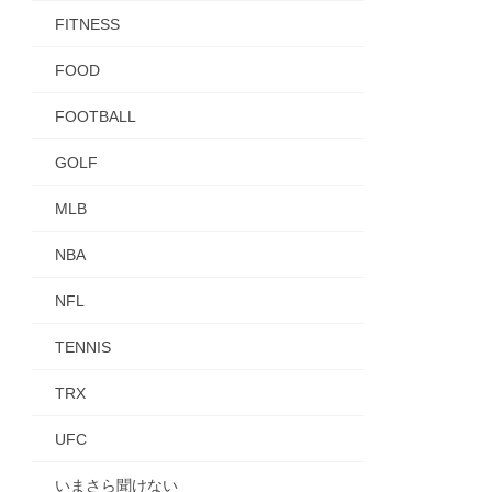
FITNESS
FOOD
FOOTBALL
GOLF
MLB
NBA
NFL
TENNIS
TRX
UFC
いまさら聞けない