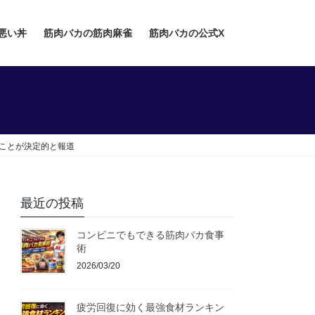
悪い丼
筋肉バカの筋肉麻雀
筋肉バカの公式X
ることが決定的と報道
最近の投稿
コンビニでもできる筋肉バカ食事
術
2026/03/20
疲労回復に効く最強食材ランキン