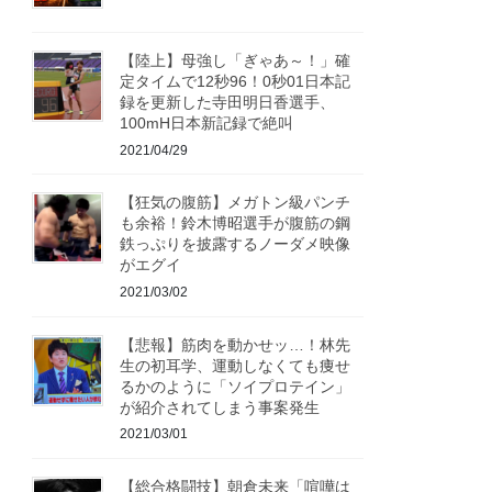
【陸上】母強し「ぎゃあ～！」確
定タイムで12秒96！0秒01日本記
録を更新した寺田明日香選手、
100mH日本新記録で絶叫
2021/04/29
【狂気の腹筋】メガトン級パンチ
も余裕！鈴木博昭選手が腹筋の鋼
鉄っぷりを披露するノーダメ映像
がエグイ
2021/03/02
【悲報】筋肉を動かせッ…！林先
生の初耳学、運動しなくても痩せ
るかのように「ソイプロテイン」
が紹介されてしまう事案発生
2021/03/01
【総合格闘技】朝倉未来「喧嘩は