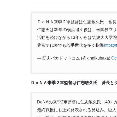
ＤｅＮＡ来季２軍監督は仁志敏久氏 番長
仁志氏は09年の横浜退団後は、米国独立
活動を続けながら13年からは筑波大大学
豊富で代表でも若手世代を多く指導
https:/
— 筋肉バカドットコム (@kinnikubaka)
Oc
ＤｅＮＡ来季２軍監督は仁志敏久氏 番長と
DeNAの来季2軍監督に仁志敏久氏（49
最終戦後にも正式発表される見込み。巨人