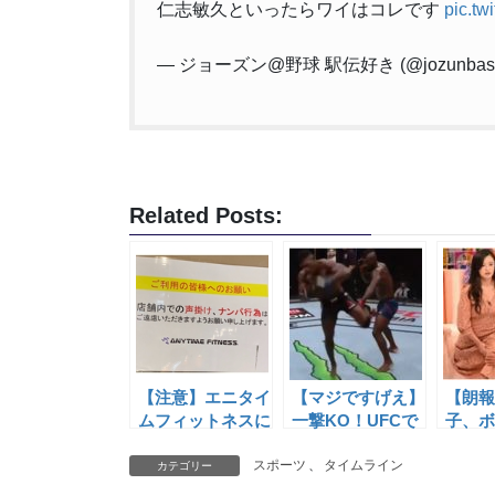
仁志敏久といったらワイはコレです
pic.tw
— ジョーズン@野球 駅伝好き (@jozunbase
Related Posts:
【注意】エニタイ
【マジですげえ】
【朗報
ムフィットネスに
一撃KO！UFCで
子、ボ
「ナンパ行為」の
漫画キック炸裂！
ーとの
注意書きが張り出
スポーツ
公式も「史上最も
、
タイムライン
業界へ
カテゴリー
される
信じられない
める