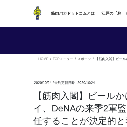
コ
ナ
ン
ビ
筋肉バカドットコムとは
江戸の「粋」
テ
ゲ
ン
ー
ツ
シ
へ
ョ
ス
ン
キ
に
ッ
移
HOME
TOPメニュー
スポーツ
【筋肉入閣】ビール
プ
動
2020/10/24
/ 最終更新日時 :
2020/10/24
【筋肉入閣】ビールか
イ、DeNAの来季2軍
任することが決定的と