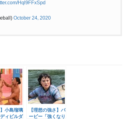
itter.com/Hql9FFxSpd
ball)
October 24, 2020
】小島瑠璃
【理想の強さ】バ
ディビルダ
ービー「強くなり
共演で筋肉
たい。武器使わ
の理解を深
ず、素手で闘える
ぐらい。」階段ト