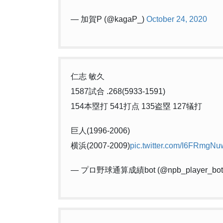
— 加賀P (@kagaP_)
October 24, 2020
仁志 敏久
1587試合 .268(5933-1591)
154本塁打 541打点 135盗塁 127犠打
巨人(1996-2006)
横浜(2007-2009)
pic.twitter.com/I6FRmgN
— プロ野球通算成績bot (@npb_player_bot