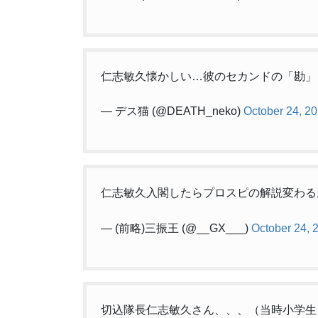
仁志敏久懐かしい…彼のセカンドの「勘」
— デス猫 (@DEATH_neko)
October 24, 2
仁志敏久入閣したらプロスピの解説変わる
— (前略)三振王 (@__GX___)
October 24, 
切込隊長仁志敏久さん、、、（当時小学生