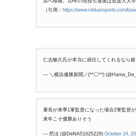
浜へ移籍。10年の現役引退後は筑波大大学
（引用：
https://www.nikkansports.com/ba
仁志敏久氏が本当に就任してくれるなら嬉
— ＼横浜優勝新聞／(*^◯^*) (@Hama_De_S
番長が来季1軍監督になった場合2軍監督
来年こそ優勝ありそう
— 昂汰 (@DeNA51025229)
October 24, 2