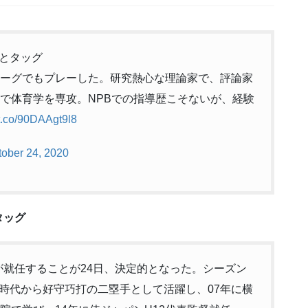
とタッグ
リーグでもプレーした。研究熱心な理論家で、評論家
院で体育学を専攻。NPBでの指導歴こそないが、経験
/t.co/90DAAgt9l8
tober 24, 2020
タッグ
）が就任することが24日、決定的となった。シーズン
時代から好守巧打の二塁手として活躍し、07年に横