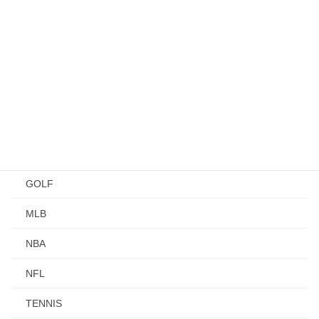
BOXING
DANCE
EXTREME
FITNESS
FOOD
FOOTBALL
GOLF
MLB
NBA
NFL
TENNIS