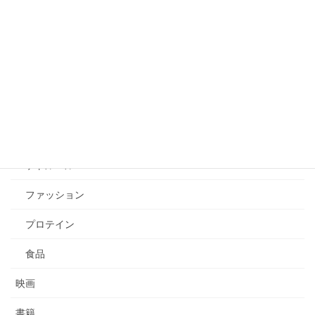
前腕
商品
Blu-ray
DVD
SAVAS（ザバス）
ケトルベル
ファッション
プロテイン
食品
映画
書籍