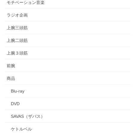
モチベーション音楽
ラジオ企画
上腕三頭筋
上腕二頭筋
上腕３頭筋
前腕
商品
Blu-ray
DVD
SAVAS（ザバス）
ケトルベル