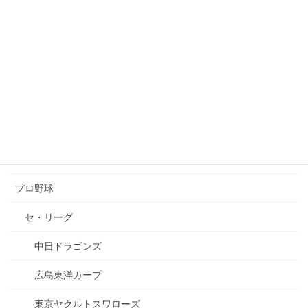
腹筋
ニュース
バーベル
パワーリフティング集中連載
ファッションブランド
プロテインブランド
プロ野球
セ・リーグ
中日ドラゴンズ
広島東洋カープ
東京ヤクルトスワローズ